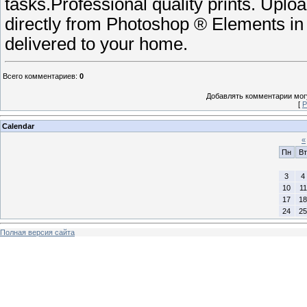
tasks.Professional quality prints. Upl
directly from Photoshop ® Elements in
delivered to your home.
Всего комментариев
:
0
Добавлять комментарии могу
[
Р
Calendar
«
Пн
Вт
3
4
10
11
17
18
24
25
Полная версия сайта