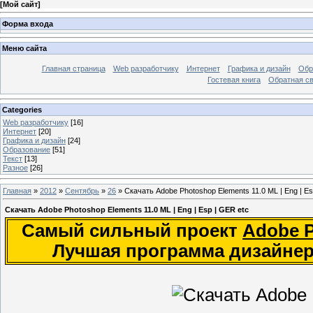
[
Мой сайт
]
Форма входа
Меню сайта
Главная страница
Web разработчику
Интернет
Графика и дизайн
Обр
Гостевая книга
Обратная с
Categories
Web разработчику
[16]
Интернет
[20]
Графика и дизайн
[24]
Образование
[51]
Текст
[13]
Разное
[26]
Главная
»
2012
»
Сентябрь
»
26
» Скачать Adobe Photoshop Elements 11.0 ML | Eng | Es
Скачать Adobe Photoshop Elements 11.0 ML | Eng | Esp | GER etc
Самый сильный проект
Adobe P
Лучшая программа дизайне