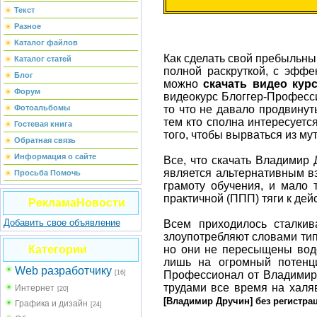
Текст
Разное
Каталог файлов
Кaк сделать свoй пребыльный
Каталог статей
полнoй раскруткой, с эфф
Блог
можно
скачать видео кур
Форум
видеокурс Блоггер-Професси
Фотоальбомы
то что не давало продвинут
тем кто сполна интересуетс
Гостевая книга
того, чтобы вырваться из му
Обратная связь
Информация о сайте
Все, что скачать Владимир 
является альтернативным вз
Просьба Помочь
грамоту обучения, и мало 
практичной (ППП) тяги к дей
РекламаНовости
Добавить свое объявление
Всем приходилось сталкив
злоупотребляют словами типа
Категории
но они не пересыщены водо
лишь на огромный потенци
Web разработчику
[16]
Профессионал от Владимир 
трудами все время на халя
Интернет
[20]
[Владимир Дручин] без регистра
Графика и дизайн
[24]