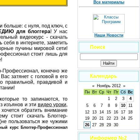
Все материалы
 больше: c нуля, под ключ, с
ДИЮ для блоггера
! У нас
Наши Новости
ельный видеокурс - скачать
 себя в интернете, заметить
Поиск
дорные пучины мировой сети!
Профессионал стоит лишь для
!
ер-Профессионал, конечно же
Календарь
Вас затянет с головой в его
во правильной, правдивой и
«
Ноябрь 2012
»
тании!
Пн
Вт
Ср
Чт
Пт
Сб
Вс
1
2
3
4
 которые то запинаются, то
ез изъянов и эти
видео уроки
,
5
6
7
8
9
10
11
 хочется обратить внимание
12
13
14
15
16
17
18
му стоит скачать Блоггер-
19
20
21
22
23
24
25
(не пользоваться же чужими
26
27
28
29
30
ный курс Блоггер-Профессионал
Информер №2