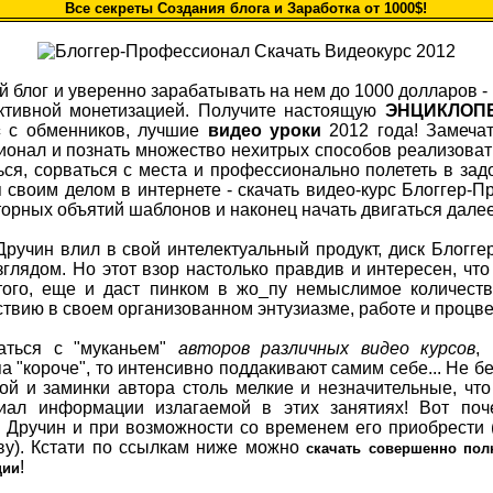
Все секреты Cоздания блога и Заработка от 1000$!
 блог и увереннo зарабатывaть на нем до 1000 долларов - и
eктивнoй монетизацией. Получите настоящую
ЭНЦИКЛОПЕ
с
с обменников, лучшие
видео уроки
2012 года! Замечат
онал и познать множество нехитрых способов реализовать
ься, сорваться с места и профессионально полететь в за
я своим делом в интернете - скачать видео-курс Блоггер-
торных объятий шаблонов и наконец начать двигаться далее
Дручин влил в свой интелектуальный продукт, диск Блогг
глядом. Но этот взор настолько правдив и интересен, что 
того, еще и даст пинком в жо_пу немыслимое количест
ствию в своем организованном энтузиазме, работе и процве
аться с "муканьем"
авторов различных видео курсов
,
 "короче", то интенсивно поддакивают самим себе... Не б
й и заминки автора столь мелкие и незначительные, что
ал информации излагаемой в этих занятиях! Вот поче
Дручин и при возможности со временем его приобрести 
ву). Кстати по ссылкам ниже можно
скачать совершенно пол
!
ции