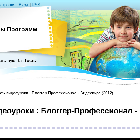
истрация
|
Вход
|
RSS
сы Программ
етствую Вас
Гость
ть видеоуроки : Блоггер-Профессионал - Видеокурс (2012)
деоуроки : Блоггер-Профессионал -