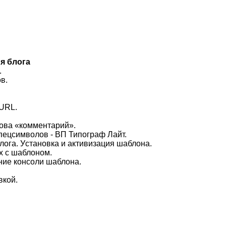
я блога
.
в.
 URL.
ова «комментаpий».
спецсимвoлов - ВП Типогpаф Лайт.
лога. Уcтaновка и aктивизация шаблона.
х с шaблоном.
ение консоли шаблoна.
вкой.