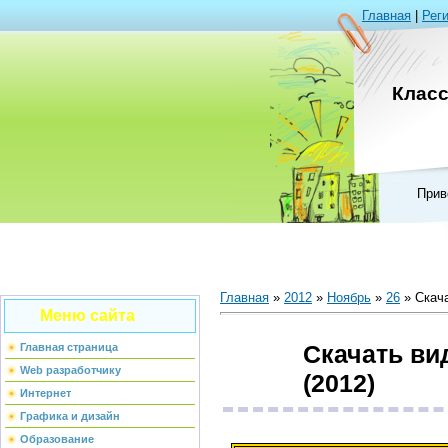
Главная
|
Рег
Клас
Прив
Главная
»
2012
»
Ноябрь
»
26
» Скача
Меню сайта
Скачать ви
Главная страница
Web разработчику
(2012)
Интернет
Графика и дизайн
Образование