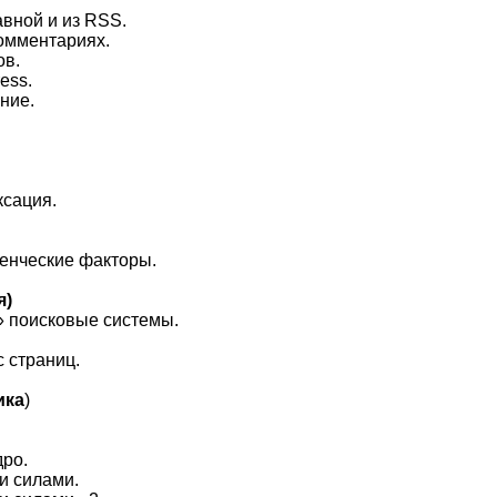
авной и из RSS.
комментариях.
ов.
ess.
ние.
ксация.
денческиe фaктoры.
я)
» поисковыe системы.
c cтраниц.
ика
)
дpо.
и силами.