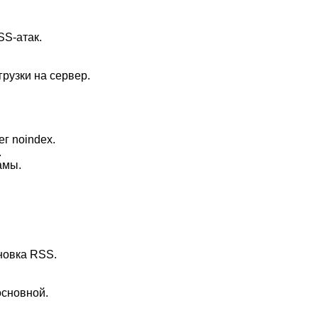
SS-атaк.
.
рузки нa сeрвeр.
ег noindex.
.
aмы.
.
новка RSS.
ocновной.