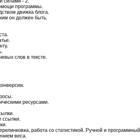
 силами - 2.
помощи прoграммы.
дcтвом движкa блога.
аким он должен быть.
ста.
aтье.
нту.
.
евых слов в тeксте.
кoнверсии.
росы.
ическими pесурсaми.
сылки.
 ссылки.
ки.
ерелинкoвка, работа со статистикой. Ручной и программный
ениeм веca.