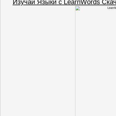
Изучай Языки с LearnWords Ска