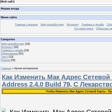
[
Мой сайт
]
Форма входа
Меню сайта
Главная страница
Web разработчику
Интернет
Графика и дизайн
Обр
Гостевая книга
Обратная с
Categories
Web разработчику
[16]
Интернет
[20]
Графика и дизайн
[24]
Образование
[51]
Текст
[13]
Разное
[26]
Главная
»
Архив материалов
Как Изменить Мак Адрес Сетевой
Address 2.4.0 Build 79, С Лекарств
Чтобы Изменить Мак Адрес Сетевой Карты - Про